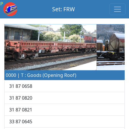
P
Set: FRW
0000 | T : Goods (Opening Roof)
31 87 0658
31 87 0820
31 87 0821
33 87 0645