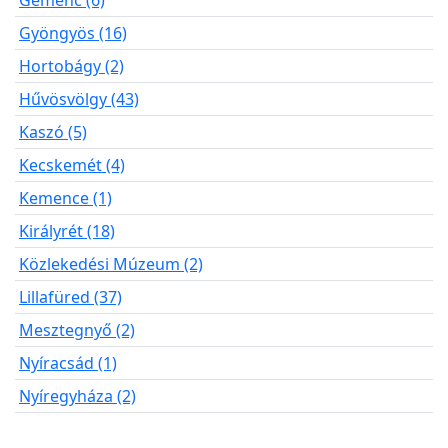
Gemenc (6)
Gyöngyös (16)
Hortobágy (2)
Hűvösvölgy (43)
Kaszó (5)
Kecskemét (4)
Kemence (1)
Királyrét (18)
Közlekedési Múzeum (2)
Lillafüred (37)
Mesztegnyő (2)
Nyíracsád (1)
Nyíregyháza (2)
Pálháza (17)